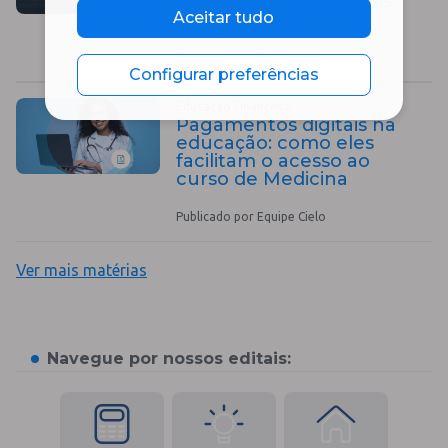
pagamentos com mais
controle e eficiência
Aceitar tudo
Publicado por Equipe Cielo
Configurar preferências
Educação Financeira
Pagamentos digitais na
educação: como eles
facilitam o acesso ao
curso de Medicina
Publicado por Equipe Cielo
Ver mais matérias
Navegue por nossos editais: