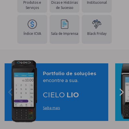
Produtos e
Dicas e Histórias
Institucional
Serviços
de Sucesso
Índice ICVA
Sala de Imprensa
Black Friday
Portfolio de soluções
encontre a sua.
CIELO
LIO
Saiba mais