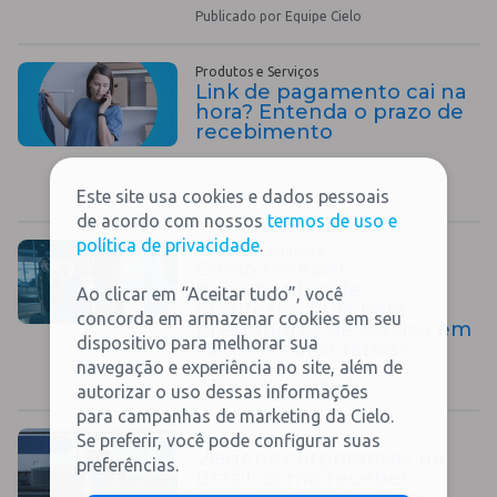
Publicado por Equipe Cielo
Produtos e Serviços
Link de pagamento cai na
hora? Entenda o prazo de
recebimento
Publicado por Equipe Cielo
Este site usa cookies e dados pessoais
de acordo com nossos
termos de uso e
política de privacidade
.
Educação Financeira
Como receber
pagamentos de
Ao clicar em “Aceitar tudo”, você
empresas: guia para
concorda em armazenar cookies em seu
prestadores de serviço em
dispositivo para melhorar sua
viagens corporativas
navegação e experiência no site, além de
Publicado por Equipe Cielo
autorizar o uso dessas informações
para campanhas de marketing da Cielo.
Educação Financeira
Se preferir, você pode configurar suas
Viagens corporativas no
preferências.
Brasil: como receber