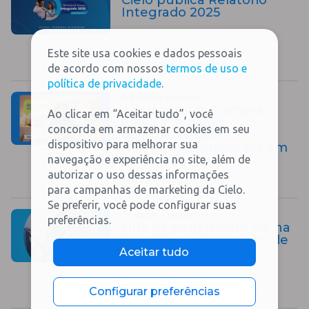
Cielo publica Relatório
Integrado 2025
Este site usa cookies e dados pessoais
Publicado por Equipe Cielo
de acordo com nossos
termos de uso e
política de privacidade
.
Produtos e Serviços
Assistente de Compras
Ao clicar em “Aceitar tudo”, você
Cielo: a IA para e-
concorda em armazenar cookies em seu
commerce que
dispositivo para melhorar sua
transforma conversas em
vendas
navegação e experiência no site, além de
autorizar o uso dessas informações
Publicado por Equipe Cielo
para campanhas de marketing da Cielo.
Se preferir, você pode configurar suas
Produtos e Serviços
preferências.
Link de pagamento cai na
hora? Entenda o prazo de
recebimento
Aceitar tudo
Configurar preferências
Publicado por Equipe Cielo