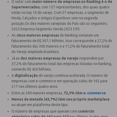
O setor com
maior número de empresas no Ranking é o de
Supermercados
, com 157 representantes, dos quais quatro
estão no top 10 do varejo. Com 37 empresas, o segmento de
Moda, Calçados e Artigos Esportivos vem na segunda
posição.Os dez maiores varejistas do País são os seguintes:
2023 Empresa Segmento Venda 2023 (1P).
As
cinco maiores empresas
do Ranking somaram um
faturamento de R$ 307,1 bilhões. Isso corresponde a 27,2% do
faturamento das 300 maiores e a 11,2% do faturamento total
do Varejo Ampliado brasileiro.
Já as
dez maiores empresas de varejo
respondem por
37,2% do faturamento total das empresas listadas no Ranking,
somando R$ 420 bilhões.
A
digitalização
do varejo continua acelerada. O número de
empresas com e-commerce em operação subiu de 162 para
217 nos últimos quatro anos.
Entre as 300 maiores empresas,
72,3% têm
e-commerce
.
Menos da metade (43,7%) têm seu próprio marketplace
ou atuam em plataforma deste tipo.
O número de empresas que operam com
comércio
eletrônico subiu de 162 para 217
nos últimos quatro anos.