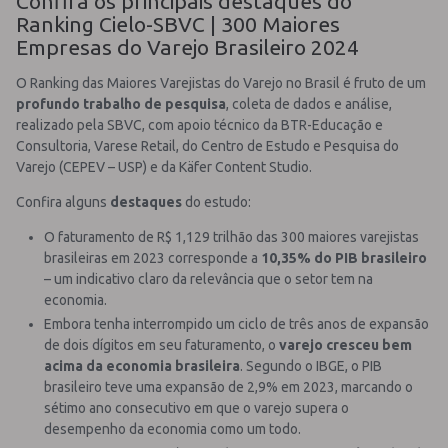
Confira os principais destaques do
Ranking Cielo-SBVC | 300 Maiores
Empresas do Varejo Brasileiro 2024
O Ranking das Maiores Varejistas do Varejo no Brasil é fruto de um
profundo trabalho de pesquisa
, coleta de dados e análise,
realizado pela SBVC, com apoio técnico da BTR-Educação e
Consultoria, Varese Retail, do Centro de Estudo e Pesquisa do
Varejo (CEPEV – USP) e da Käfer Content Studio.
Confira alguns
destaques
do estudo:
O faturamento de R$ 1,129 trilhão das 300 maiores varejistas
brasileiras em 2023 corresponde a
10,35% do PIB brasileiro
– um indicativo claro da relevância que o setor tem na
economia.
Embora tenha interrompido um ciclo de três anos de expansão
de dois dígitos em seu faturamento, o
varejo cresceu bem
acima da economia brasileira
. Segundo o IBGE, o PIB
brasileiro teve uma expansão de 2,9% em 2023, marcando o
sétimo ano consecutivo em que o varejo supera o
desempenho da economia como um todo.